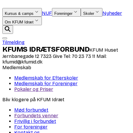
NUF
Nyheder
Kursus & camps
Foreninger
Skoler
Om KFUM Idræt
Tilmelding
KFUMS IDRÆTSFORBUND
KFUM Huset
Jernbanegade 12 7323 Give Tel: 70 23 73 11 Mail:
kfumid@kfumid.dk
Medlemskab
Medlemskab for Efterskoler
Medlemskab for Foreninger
Pokaler og Priser
Bliv klogere på KFUM Idræt
Mød forbundet
Forbundets venner
Frivillig i forbundet
For foreninger
Kontakt os