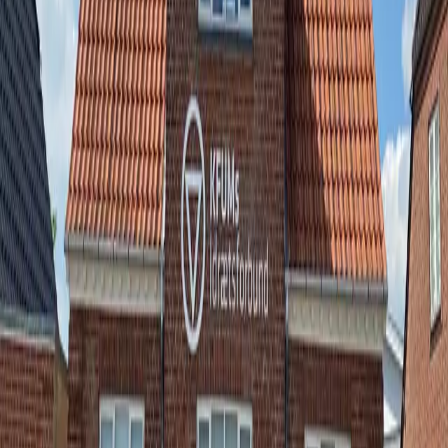
KFUMs træner- og lederkurser, hvor de får nye
kompetencer, mere selvtillid og konkrete værktøjer, de
kan bruge hjemme i klubben.
Kurserne giver unge mulighed for at udvikle sig som
trænere, ledere og frivillige — og samtidig styrker det
foreningen med engagerede unge kræfter.
1. Tal med dit barn
Spørg, om det kunne være spændende at prøve kræfter
med rollen som hjælpetræner, leder eller frivillig i
klubben.
2. Tag fat i træneren
Fortæl træneren, at dit barn måske er interesseret i at
udvikle sig, og spørg om klubben vil bakke op om et
træner- eller lederkursus.
3. Kontakt bestyrelsen i foreningen