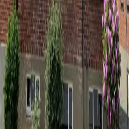
Læs mere
BØRNE- & UNGELUDVALGET
Læs mere
HVOR HØRER VI TIL?
Vi har hovedkontor i Give
Jernbanegade 12, 7323 Give
I kan altid kontakte os på telefon eller mail
kfumid@kfumid.dk