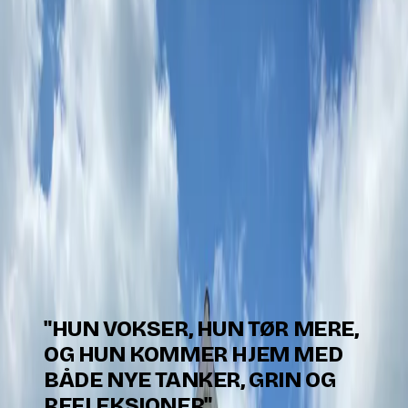
Unge skal have plads til at vokse
Hos os handler idræt ikke kun om aktivitet – det handler
også om udvikling.
Vi ønsker at give unge mulighed for at prøve sig selv af
som trænere, ledere og frivillige, så de kan udvikle
kompetencer, der rækker langt ud over banen.
Det betyder, at der skal være plads til at:
prøve nyt
tage ansvar
fejle og lære
lykkes og vokse
"HUN VOKSER, HUN TØR MERE,
OG HUN KOMMER HJEM MED
BÅDE NYE TANKER, GRIN OG
REFLEKSIONER"