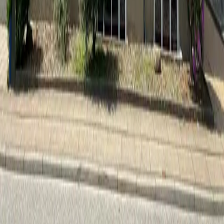
70 23 73 11
KFUMS IDRÆTSFORBUND
KFUM Huset
Jernbanegade 12 7323 Give Tel: 70 23 73 11 Mail:
kfumid@kfumid.dk
Medlemskab
Medlemskab for Efterskoler
Medlemskab for Foreninger
Pokaler og Priser
Bliv klogere på KFUM Idræt
Mød forbundet
Forbundets venner
Frivillig i forbundet
For foreninger
Kontakt os
© 2026 Alle rettigheder forbeholdes.