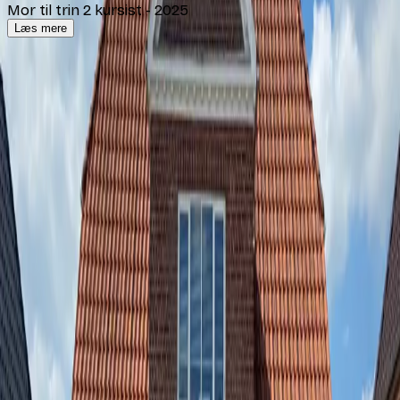
Mor til trin 2 kursist
-
2025
Læs mere
HJÆLP DIT BARN VIDERE
SOM TRÆNER ELLER
LEDER
Hvad kan jeg gøre som forældre?
Har dit barn lyst til at tage mere ansvar i
håndboldklubben? Eller kan du se, at dit barn kunne
vokse med rollen som hjælpetræner, frivillig eller ung
leder?
Som forælder kan du være med til at åbne døren. Du kan
opfordre jeres forening til at sende unge spillere på