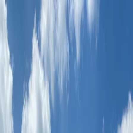
NUF
Nyheder
Kursus & camps
Foreninger
Skoler
Om KFUM Idræt
Tilmelding
For forældre
VORES SYN PÅ UNGE
Vi tror på, at unge både kan og vil tage ansvar, når de får
muligheden. Derfor arbejder vi for at skabe rammer, hvor
unge ikke bare er med, men også får indflydelse, bliver
hørt og kan præge de fællesskaber, de er en del af.