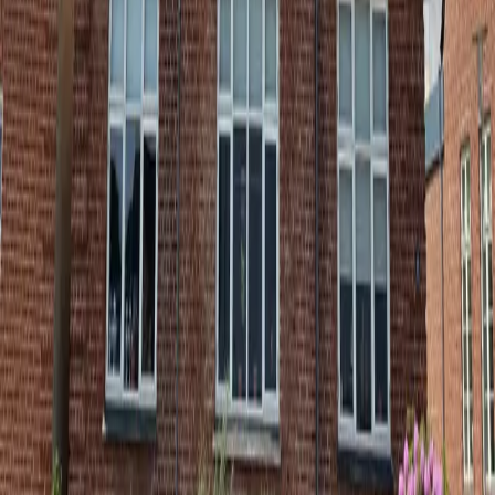
Opfordr bestyrelsen til at sende unge spillere afsted på
kursus, så de kan komme hjem med ny inspiration og
bruges aktivt i klubben.
4. Hjælp med at tage det første skridt
Del informationen om KFUMs kurser med træneren eller
bestyrelsen — og spørg, hvordan I sammen kan få dit
barn afsted.
SE HVAD VORES UNGE
FRIVILLIGE HAR VÆRET
MED TIL AT UDVIKLE
KURSUSUDVALGET