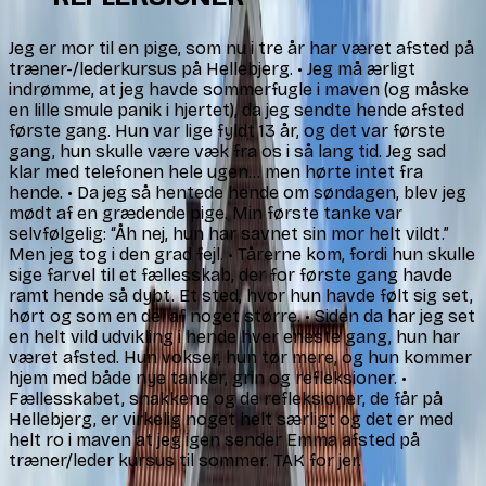
Jeg er mor til en pige, som nu i tre år har været afsted på
M
træner-/lederkursus på Hellebjerg. • Jeg må ærligt
h
indrømme, at jeg havde sommerfugle i maven (og måske
h
en lille smule panik i hjertet), da jeg sendte hende afsted
p
første gang. Hun var lige fyldt 13 år, og det var første
t
gang, hun skulle være væk fra os i så lang tid. Jeg sad
s
klar med telefonen hele ugen… men hørte intet fra
d
hende. • Da jeg så hentede hende om søndagen, blev jeg
d
mødt af en grædende pige. Min første tanke var
M
selvfølgelig: “Åh nej, hun har savnet sin mor helt vildt.”
Men jeg tog i den grad fejl. • Tårerne kom, fordi hun skulle
sige farvel til et fællesskab, der for første gang havde
ramt hende så dybt. Et sted, hvor hun havde følt sig set,
hørt og som en del af noget større. • Siden da har jeg set
en helt vild udvikling i hende hver eneste gang, hun har
været afsted. Hun vokser, hun tør mere, og hun kommer
hjem med både nye tanker, grin og refleksioner. •
Fællesskabet, snakkene og de refleksioner, de får på
Hellebjerg, er virkelig noget helt særligt og det er med
helt ro i maven at jeg igen sender Emma afsted på
træner/leder kursus til sommer. TAK for jer.